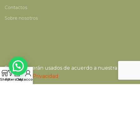
Contactos
Sobre nosotros
Sus datos serán usados de acuerdo a nuestra
Política de Privacidad
Shop
Filters
Cart
My account
Formas de pago Online:
Sistema de envío: