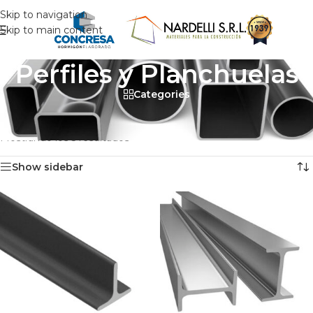
Skip to navigation
Skip to main content
Perfiles y Planchuelas
Categories
Inicio
/
Materiales de Obra
/
Insumos metálurgicos
/
Perfiles y Planchuelas
Mostrando los 5 resultados
Show sidebar