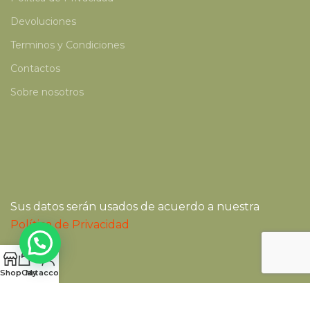
Devoluciones
Terminos y Condiciones
Contactos
Sobre nosotros
Sus datos serán usados de acuerdo a nuestra
Política de Privacidad
Shop
Cart
My account