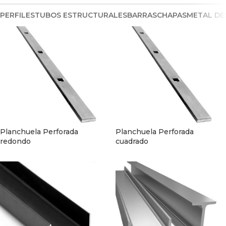
PERFILES
TUBOS ESTRUCTURALES
BARRAS
CHAPAS
METAL DE
Planchuela Perforada
Planchuela Perforada
redondo
cuadrado