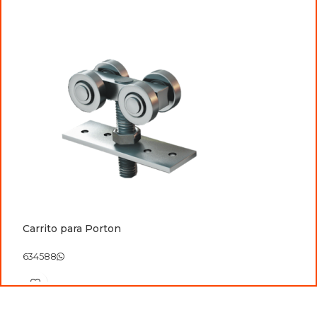
Carrito para Porton
C
634588
6