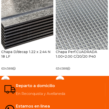
Chapa D/decap 1.22 x 2.44 N
Chapa Perf.CUADRADA
18 LF
1.00×2.00 C/20/20 P40
634588
634588
Reparto a domicilio
En Reconquista y Avellaneda
Estamos en linea