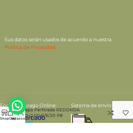
Sus datos serán usados de acuerdo a nuestra
Política de Privacidad
Formas de pago Online:
Sistema de envío:
Chapa Perforada REDONDA
1.00×2.00 R/6/20 P8
Shop
Cart
My account