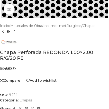
Click to enlarge
Inicio
/
Materiales de Obra
/
Insumos metálurgicos
/
Chapas
Chapa Perforada REDONDA 1.00×2.00
R/6/20 P8
634588
Compare
Add to wishlist
SKU:
9424
Categoría:
Chapas
Share: