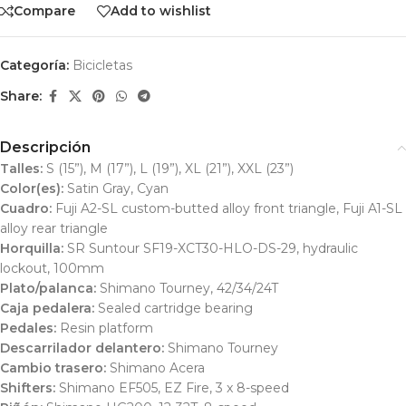
Compare
Add to wishlist
Categoría:
Bicicletas
Share:
Descripción
Talles:
S (15”), M (17”), L (19”), XL (21”), XXL (23”)
Color(es):
Satin Gray, Cyan
Cuadro:
Fuji A2-SL custom-butted alloy front triangle, Fuji A1-SL
alloy rear triangle
Horquilla:
SR Suntour SF19-XCT30-HLO-DS-29, hydraulic
lockout, 100mm
Plato/palanca:
Shimano Tourney, 42/34/24T
Caja pedalera:
Sealed cartridge bearing
Pedales:
Resin platform
Descarrilador delantero:
Shimano Tourney
Cambio trasero:
Shimano Acera
Shifters:
Shimano EF505, EZ Fire, 3 x 8-speed