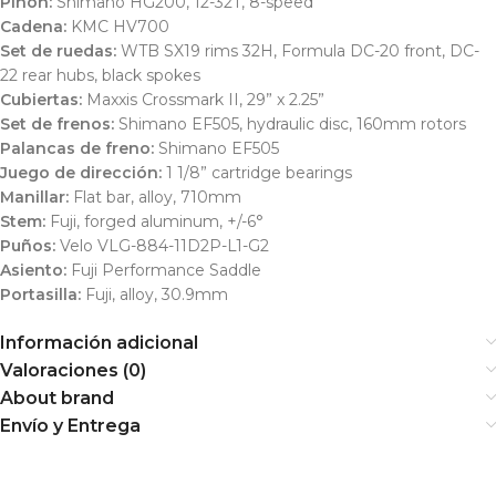
Piñón:
Shimano HG200, 12-32T, 8-speed
Cadena:
KMC HV700
Set de ruedas:
WTB SX19 rims 32H, Formula DC-20 front, DC-
22 rear hubs, black spokes
Cubiertas:
Maxxis Crossmark II, 29” x 2.25”
Set de frenos:
Shimano EF505, hydraulic disc, 160mm rotors
Palancas de freno:
Shimano EF505
Juego de dirección:
1 1/8” cartridge bearings
Manillar:
Flat bar, alloy, 710mm
Stem:
Fuji, forged aluminum, +/-6°
Puños:
Velo VLG-884-11D2P-L1-G2
Asiento:
Fuji Performance Saddle
Portasilla:
Fuji, alloy, 30.9mm
Información adicional
Valoraciones (0)
About brand
Envío y Entrega